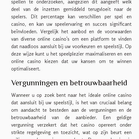
spellen te onderzoeken, aangezien dit aangeeft welk
deel van de inzetten gemiddeld terugvloeit naar de
spelers. Dit percentage kan verschillen per spel en
casino, en kan uw speelervaring en succes significant
beïnvloeden. Vergelijk het aanbod en de voorwaarden
van diverse online casino's om een platform te vinden
dat naadloos aansluit bij uw voorkeuren en speelstijl. Op
deze wijze kunt u het speelplezier maximaliseren en een
online casino kiezen dat uw kansen om te winnen
optimaliseert.
Vergunningen en betrouwbaarheid
Wanneer u op zoek bent naar het ideale online casino
dat aansluit bij uw speelstijl, is het van cruciaal belang
om aandacht te besteden aan de vergunningen en de
betrouwbaarheid van de aanbieder. Een geldige
vergunning verzekert dat het casino opereert onder
strikte regelgeving en toezicht, wat op zijn beurt een