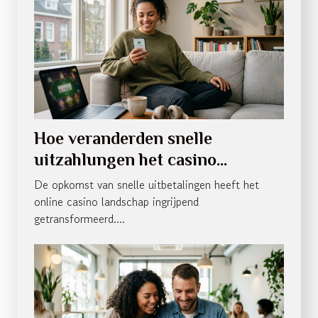
Hoe veranderden snelle
uitzahlungen het casino
landschap?
De opkomst van snelle uitbetalingen heeft het
online casino landschap ingrijpend
getransformeerd....