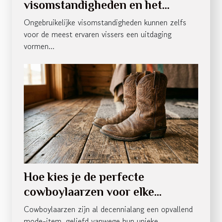
visomstandigheden en het
belang van de juiste uitrusting
Ongebruikelijke visomstandigheden kunnen zelfs
voor de meest ervaren vissers een uitdaging
vormen...
Hoe kies je de perfecte
cowboylaarzen voor elke
gelegenheid?
Cowboylaarzen zijn al decennialang een opvallend
mode-item, geliefd vanwege hun unieke...