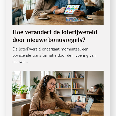
Hoe verandert de loterijwereld
door nieuwe bonusregels?
De loterijwereld ondergaat momenteel een
opvallende transformatie door de invoering van
nieuwe...