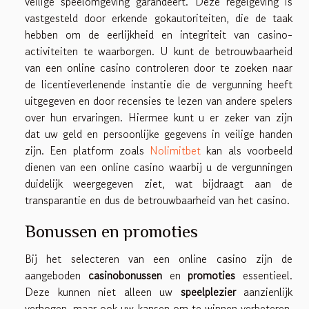
veilige speelomgeving garandeert. Deze regelgeving is
vastgesteld door erkende gokautoriteiten, die de taak
hebben om de eerlijkheid en integriteit van casino-
activiteiten te waarborgen. U kunt de betrouwbaarheid
van een online casino controleren door te zoeken naar
de licentieverlenende instantie die de vergunning heeft
uitgegeven en door recensies te lezen van andere spelers
over hun ervaringen. Hiermee kunt u er zeker van zijn
dat uw geld en persoonlijke gegevens in veilige handen
zijn. Een platform zoals
Nolimitbet
kan als voorbeeld
dienen van een online casino waarbij u de vergunningen
duidelijk weergegeven ziet, wat bijdraagt aan de
transparantie en dus de betrouwbaarheid van het casino.
Bonussen en promoties
Bij het selecteren van een online casino zijn de
aangeboden
casinobonussen
en
promoties
essentieel.
Deze kunnen niet alleen uw
speelplezier
aanzienlijk
verhogen, maar ook uw kansen om te winnen verbeteren.