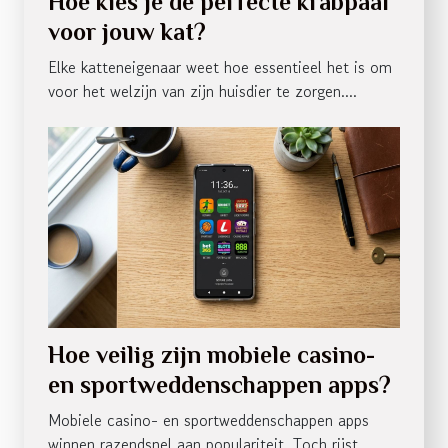
Hoe kies je de perfecte krabpaal
voor jouw kat?
Elke katteneigenaar weet hoe essentieel het is om
voor het welzijn van zijn huisdier te zorgen....
Hoe veilig zijn mobiele casino-
en sportweddenschappen apps?
Mobiele casino- en sportweddenschappen apps
winnen razendsnel aan populariteit. Toch rijst