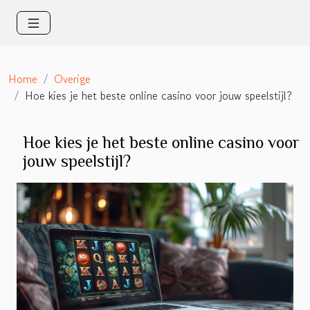
Home
Overige
Hoe kies je het beste online casino voor jouw speelstijl?
Hoe kies je het beste online casino voor
jouw speelstijl?