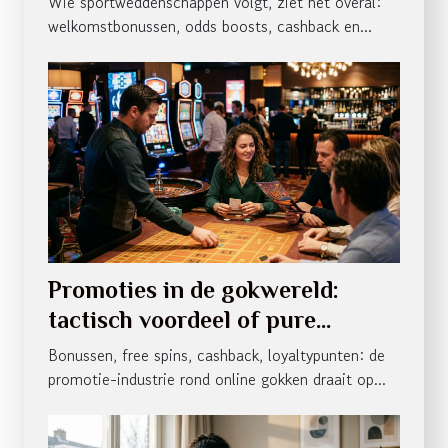
Wie sportweddenschappen volgt, ziet het overal:
welkomstbonussen, odds boosts, cashback en...
Promoties in de gokwereld:
tactisch voordeel of pure
verleiding?
Bonussen, free spins, cashback, loyaltypunten: de
promotie-industrie rond online gokken draait op...