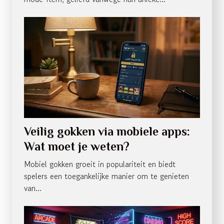
Veilig gokken via mobiele apps:
Wat moet je weten?
Mobiel gokken groeit in populariteit en biedt
spelers een toegankelijke manier om te genieten
van...