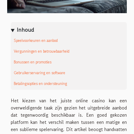
Inhoud
Speelvoorkeuren en aanbod
Vergunningen en betrouwbaarheid
Bonussen en promoties
Gebruikerservaring en software
Betalingsopties en ondersteuning
Het kiezen van het juiste online casino kan een
overweldigende taak zijn gezien het uitgebreide aanbod
dat tegenwoordig beschikbaar is. Een goed gekozen
platform kan het verschil maken tussen een matige en
een sublieme spelervaring. Dit artikel beoogt handvatten