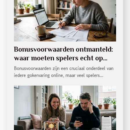
Bonusvoorwaarden ontmanteld:
waar moeten spelers echt op
letten?
Bonusvoorwaarden zijn een cruciaal onderdeel van
iedere gokervaring online, maar veel spelers...