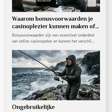
Waarom bonusvoorwaarden je
casinoplezier kunnen maken of
breken
Bonusvoorwaarden zijn een essentieel onderdeel
van online casinospelen en kunnen het verschil...
Ongebruikelijke