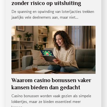
zonder risico op uitsluiting
De spanning en opwinding van loterijacties trekken
jaarlijks vele deelnemers aan, maar niet...
Waarom casino bonussen vaker
kansen bieden dan gedacht
Casino bonussen worden vaak gezien als simpele
lokkertjes, maar ze bieden essentieel meer