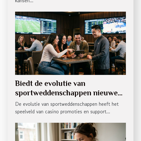
kansen...
Biedt de evolutie van
sportweddenschappen nieuwe
kansen voor casino promoties en
De evolutie van sportweddenschappen heeft het
support?
speelveld van casino promoties en support...