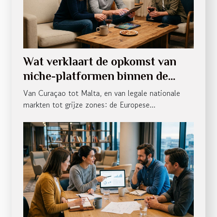
Wat verklaart de opkomst van
niche-platformen binnen de
casino-industrie?
Van Curaçao tot Malta, en van legale nationale
markten tot grijze zones: de Europese...