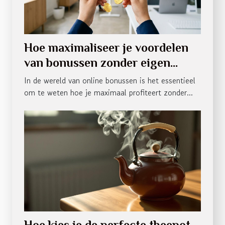
Hoe maximaliseer je voordelen
van bonussen zonder eigen
geld?
In de wereld van online bonussen is het essentieel
om te weten hoe je maximaal profiteert zonder...
Hoe kies je de perfecte theepot