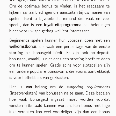
Om de optimale bonus te vinden, is het raadzaam te
kijken naar aanbiedingen die aansluiten bij uw manier van
spelen. Bent u bijvoorbeeld iemand die vaak en veel
speelt, dan is een
loyaliteitsprogramma
dat beloningen
biedt voor uw spelgedrag wellicht interessant.
Beginnende spelers kunnen hun voordeel doen met een
welkomstbonus
, die vaak een percentage van de eerste
storting als bonusgeld biedt. Er zijn ook no-deposit
bonussen, waarbij u niet eens een storting hoeft te doen
om te kunnen spelen. Gratis spins voor slotspellen zijn
een andere populaire bonusvorm, die vooral aantrekkelijk
is voor liefhebbers van gokkasten.
Het is
van belang
om de
wagering requirements
(inzetvereisten) van bonussen na te gaan. Deze bepalen
hoe vaak bonusgeld ingezet moet worden voordat
winsten uitbetaald kunnen worden. Een bonus met lage
inzetvereisten kan veel voordeliger zijn dan een bonus