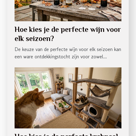
Hoe kies je de perfecte wijn voor
elk seizoen?
De keuze van de perfecte wijn voor elk seizoen kan
een ware ontdekkingstocht zijn voor zowel...