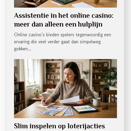
Assistentie in het online casino:
meer dan alleen een hulplijn
Online casino’s bieden spelers tegenwoordig een
ervaring die veel verder gaat dan simpelweg
gokken...
Slim inspelen op loterijacties