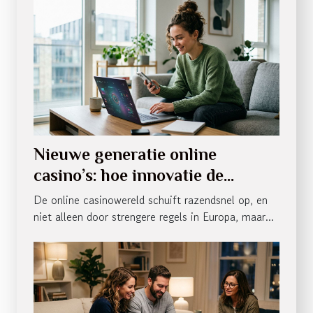
Nieuwe generatie online
casino’s: hoe innovatie de
spelervaring verandert
De online casinowereld schuift razendsnel op, en
niet alleen door strengere regels in Europa, maar...