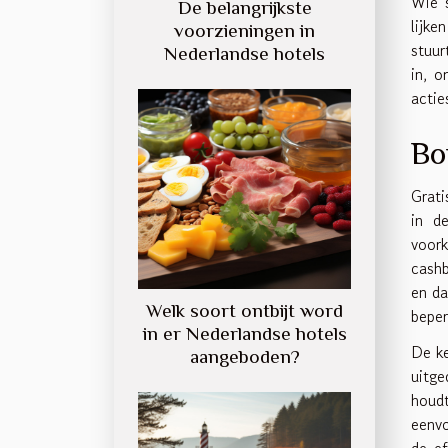
Wie s
De belangrijkste
lijke
voorzieningen in
stuur
Nederlandse hotels
in, o
actie
Bo
Grati
in d
voor
cashb
en da
Welk soort ontbijt word
beper
in er Nederlandse hotels
De ke
aangeboden?
uitge
houdt
eenvo
de ef