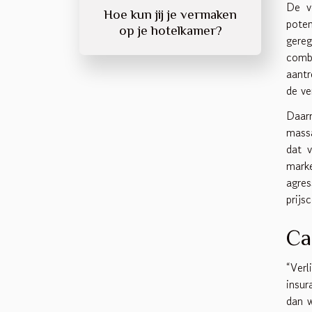
De v
Hoe kun jij je vermaken
poten
op je hotelkamer?
gereg
combi
aantr
de ve
Daar
mass
dat v
marke
agre
prijs
Ca
“Verl
insur
dan w