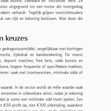
odds boosts, cashback en “risicoloze” bets. Ze
oties uitgegroeid tot een motor die inzetgedrag
akers verhardt. Tegelijk grijpen toezichthouders
uk van tijd en beloning beslissen. Wat doen die
en keuzes
n gedragsstuurmiddel, vergelijkbaar met kortingen
motie, tijdsdruk en kansberekening. De meest
, deposit matches, free bets, odds boosts en
olume, hogere frequentie of specifiekere markten,
reren: vaak met inzetvereisten, minimale odds of
 waarde. In de sector wordt de reële waarde vaak
 omzetten in uitkeerbare winst, nadat je rekening
n dat je soms een minimale odd moet spelen. Een
st €50 profit op, niet €100 uitbetaling, waardoor
g daar restricties aan toe, zoals uitsluiting van