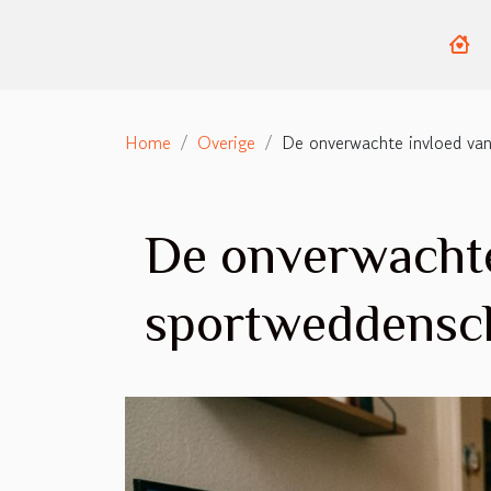
Home
Overige
De onverwachte invloed va
De onverwachte
sportweddensc