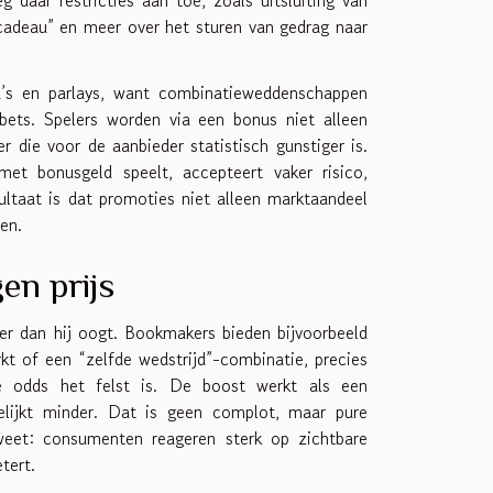
cadeau” en meer over het sturen van gedrag naar
s en parlays, want combinatieweddenschappen
ets. Spelers worden via een bonus niet alleen
die voor de aanbieder statistisch gunstiger is.
et bonusgeld speelt, accepteert vaker risico,
sultaat is dat promoties niet alleen marktaandeel
en.
en prijs
her dan hij oogt. Bookmakers bieden bijvoorbeeld
rkt of een “zelfde wedstrijd”-combinatie, precies
e odds het felst is. De boost werkt als een
rgelijkt minder. Dat is geen complot, maar pure
n weet: consumenten reageren sterk op zichtbare
tert.