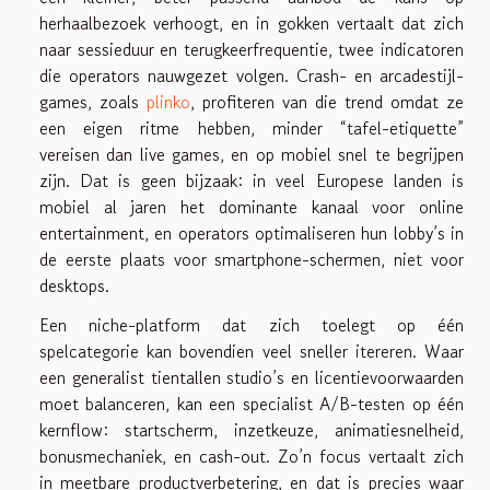
herhaalbezoek verhoogt, en in gokken vertaalt dat zich
naar sessieduur en terugkeerfrequentie, twee indicatoren
die operators nauwgezet volgen. Crash- en arcadestijl-
games, zoals
plinko
, profiteren van die trend omdat ze
een eigen ritme hebben, minder “tafel-etiquette”
vereisen dan live games, en op mobiel snel te begrijpen
zijn. Dat is geen bijzaak: in veel Europese landen is
mobiel al jaren het dominante kanaal voor online
entertainment, en operators optimaliseren hun lobby’s in
de eerste plaats voor smartphone-schermen, niet voor
desktops.
Een niche-platform dat zich toelegt op één
spelcategorie kan bovendien veel sneller itereren. Waar
een generalist tientallen studio’s en licentievoorwaarden
moet balanceren, kan een specialist A/B-testen op één
kernflow: startscherm, inzetkeuze, animatiesnelheid,
bonusmechaniek, en cash-out. Zo’n focus vertaalt zich
in meetbare productverbetering, en dat is precies waar