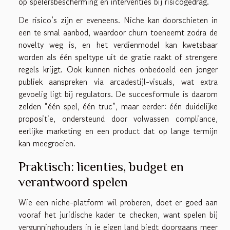
op spelersbescherming en interventies bij risicogedrag.
De risico’s zijn er eveneens. Niche kan doorschieten in
een te smal aanbod, waardoor churn toeneemt zodra de
novelty weg is, en het verdienmodel kan kwetsbaar
worden als één speltype uit de gratie raakt of strengere
regels krijgt. Ook kunnen niches onbedoeld een jonger
publiek aanspreken via arcadestijl-visuals, wat extra
gevoelig ligt bij regulators. De succesformule is daarom
zelden “één spel, één truc”, maar eerder: één duidelijke
propositie, ondersteund door volwassen compliance,
eerlijke marketing en een product dat op lange termijn
kan meegroeien.
Praktisch: licenties, budget en
verantwoord spelen
Wie een niche-platform wil proberen, doet er goed aan
vooraf het juridische kader te checken, want spelen bij
vergunninghouders in je eigen land biedt doorgaans meer