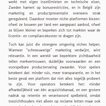
werkt met eigen inzetlimieten en technische eisen,
Zweden hamert op bonusrestricties, en in België zijn
marketing en productpresentatie eveneens strak
gereguleerd. Daardoor moeten niche-platformen kiezen:
ofwel ze bouwen per land een aangepast aanbod, ofwel
ze blijven kleiner en beperken zich tot markten waar de
licentie- en compliancekosten te dragen zijn.
Toch kan juist die strengere omgeving niches helpen.
Wanneer “schreeuwerige” marketing verdwijnt, wint
relevantie. In een wereld van beperktere zichtbaarheid
tellen merkvertrouwen, duidelijke voorwaarden en een
voorspelbare productervaring zwaarder. Voor spelers
betekent dat: minder ruis, meer transparantie, en in het
beste geval een platform dat niet alles tegelijk probeert
te zijn. Voor operators betekent het: minder
afhankelijkheid van één acquisitiekanaal, en een grotere
nadruk op retentie en verantwoord spelbeleid, omdat
toezichthouders niet alleen op reclame letten maar ook