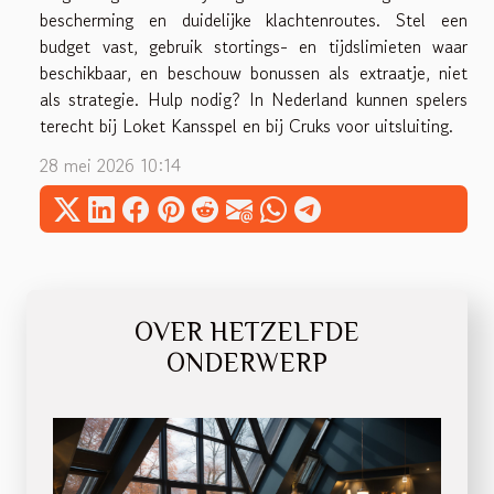
bescherming en duidelijke klachtenroutes. Stel een
budget vast, gebruik stortings- en tijdslimieten waar
beschikbaar, en beschouw bonussen als extraatje, niet
als strategie. Hulp nodig? In Nederland kunnen spelers
terecht bij Loket Kansspel en bij Cruks voor uitsluiting.
28 mei 2026 10:14
OVER HETZELFDE
ONDERWERP