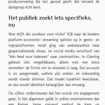
productervaring die het gevoel geeft dat iemand de
doelgroep écht kent.
Het publiek zoekt iets specifieks,
nu
Wat drijft die voorkeur voor niche? Kijk naar de bredere
platform-economie: streaming splitste op in genre- en
regioplatformen, retail ging van webwarenhuis naar
gespecialiseerde shops, en social media verschoof van
“één feed voor iedereen” naar communities. In iGaming
gebeurt iets vergelijkbaars, alleen met een extra
versneller: de frictie om te wisselen is laag. Een account
is zo aangemaakt, wallets zijn sneller, en onboarding
wordt steeds slimmer. Dat maakt loyaliteit kwetsbaar,
en dus wordt identiteit belangrijker dan omvang.
De cijfers ondersteunen dat het vooral om engagement
gaat. In het algemeen geldt in online entertainment dat
een kleiner, beter passend aanbod de kans op