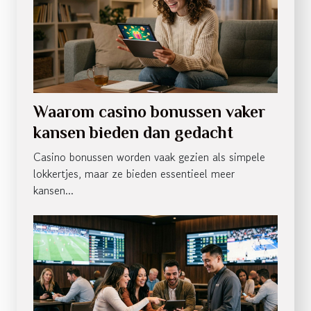
Waarom casino bonussen vaker
kansen bieden dan gedacht
Casino bonussen worden vaak gezien als simpele
lokkertjes, maar ze bieden essentieel meer
kansen...