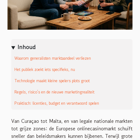
Inhoud
Waarom generalisten marktaandeel verliezen
Het publiek zoekt iets specifieks, nu
Technologie maakt kleine spelers plots groot
Regels, risico’s en de nieuwe marketingrealiteit
Praktisch: licenties, budget en verantwoord spelen
Van Curaçao tot Malta, en van legale nationale markten
tot grijze zones: de Europese onlinecasinomarkt schuift
sneller dan beleidsmakers kunnen bijbenen. Terwijl grote