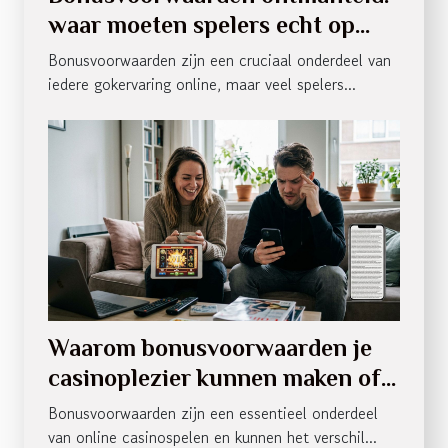
waar moeten spelers echt op
letten?
Bonusvoorwaarden zijn een cruciaal onderdeel van
iedere gokervaring online, maar veel spelers...
Waarom bonusvoorwaarden je
casinoplezier kunnen maken of
breken
Bonusvoorwaarden zijn een essentieel onderdeel
van online casinospelen en kunnen het verschil...