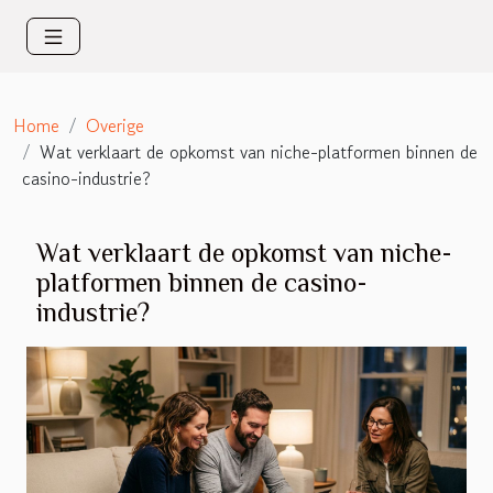
Home
Overige
Wat verklaart de opkomst van niche-platformen binnen de
casino-industrie?
Wat verklaart de opkomst van niche-
platformen binnen de casino-
industrie?