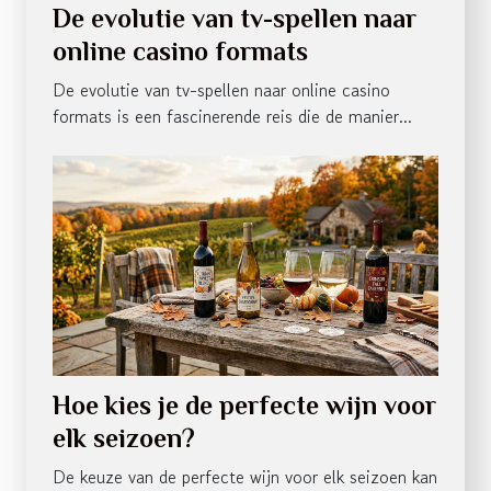
De evolutie van tv-spellen naar
online casino formats
De evolutie van tv-spellen naar online casino
formats is een fascinerende reis die de manier...
Hoe kies je de perfecte wijn voor
elk seizoen?
De keuze van de perfecte wijn voor elk seizoen kan