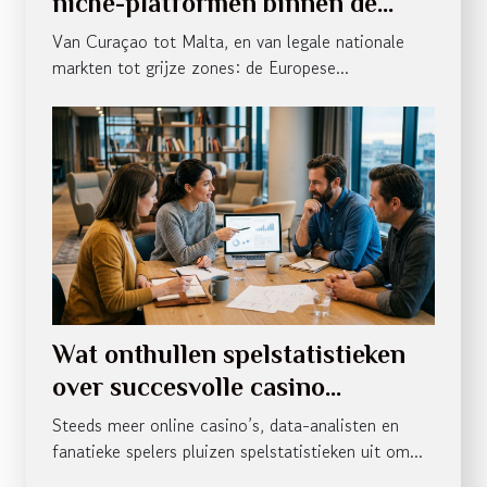
niche-platformen binnen de
casino-industrie?
Van Curaçao tot Malta, en van legale nationale
markten tot grijze zones: de Europese...
Wat onthullen spelstatistieken
over succesvolle casino
strategieën?
Steeds meer online casino’s, data-analisten en
fanatieke spelers pluizen spelstatistieken uit om...