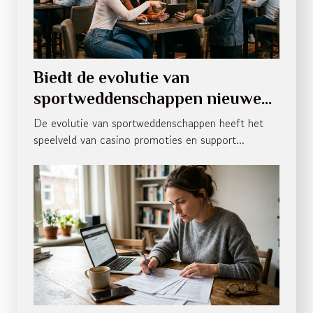
Biedt de evolutie van
sportweddenschappen nieuwe
kansen voor casino promoties en
De evolutie van sportweddenschappen heeft het
support?
speelveld van casino promoties en support...