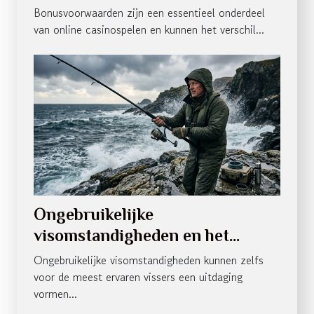
breken
Bonusvoorwaarden zijn een essentieel onderdeel
van online casinospelen en kunnen het verschil...
Ongebruikelijke
visomstandigheden en het
belang van de juiste uitrusting
Ongebruikelijke visomstandigheden kunnen zelfs
voor de meest ervaren vissers een uitdaging
vormen...