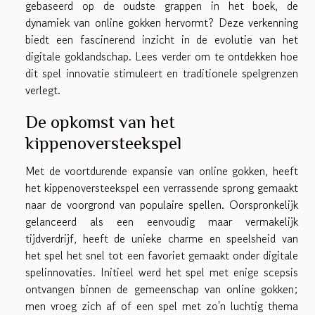
gebaseerd op de oudste grappen in het boek, de
dynamiek van online gokken hervormt? Deze verkenning
biedt een fascinerend inzicht in de evolutie van het
digitale goklandschap. Lees verder om te ontdekken hoe
dit spel innovatie stimuleert en traditionele spelgrenzen
verlegt.
De opkomst van het
kippenoversteekspel
Met de voortdurende expansie van online gokken, heeft
het kippenoversteekspel een verrassende sprong gemaakt
naar de voorgrond van populaire spellen. Oorspronkelijk
gelanceerd als een eenvoudig maar vermakelijk
tijdverdrijf, heeft de unieke charme en speelsheid van
het spel het snel tot een favoriet gemaakt onder digitale
spelinnovaties. Initieel werd het spel met enige scepsis
ontvangen binnen de gemeenschap van online gokken;
men vroeg zich af of een spel met zo'n luchtig thema