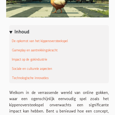
Inhoud
De opkomst van het kippenoversteekspel
Gameplay en aantrekkingskracht
Impact op de gokindustrie
Sociale en culturele aspecten
Technologische innovaties
Welkom in de verrassende wereld van online gokken,
waar een ogenschijnlijk eenvoudig spel zoals het
kippenoversteekspel onverwachts een significante
impact kan hebben. Bent u benieuwd hoe een concept,