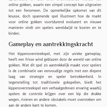
online gokken, waarin een simpel concept kan uitgroeien
tot een fenomeen. De opmerkelijke opkomst van dit
knusse, doch spannende spel illustreert hoe de markt
voor online gokken voortdurend evolueert en nieuwe
manieren vindt om spelers wereldwijd te boeien en te
binden.
Gameplay en aantrekkingskracht
Het kippenoversteekspel, met zijn unieke gameplay,
heeft een frisse wind geblazen door de wereld van online
gokken. Wat dit spel zo aantrekkelijk maakt voor spelers
is de combinatie van eenvoudige regels met een diepere
laag van strategie en speler betrokkenheid. In
tegenstelling tot traditionele gokspellen, biedt het
kippenoversteekspel een verhaalgedreven ervaring waarbij
spelers de controle krijgen over een kip die drukke
wegen, rivieren en andere obstakels moet oversteken om
aan de andere kant te komen.