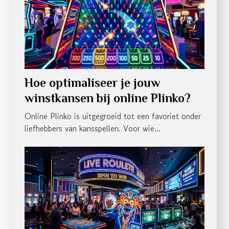
Hoe optimaliseer je jouw
winstkansen bij online Plinko?
Online Plinko is uitgegroeid tot een favoriet onder
liefhebbers van kansspellen. Voor wie...