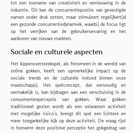
tot een toename van creativiteit en vernieuwing in de
industrie. Dit kan de concurrentiepositie van gevestigde
namen onder druk zetten, maar stimuleert tegelijkertijd
een gezonde concurrentiedynamiek, waarbij de focus ligt
op het verrijken van de gebruikerservaring en het
aanboren van nieuwe markten.
Sociale en culturele aspecten
Het kippenoversteekspel, als fenomeen in de wereld van
online gokken, heeft een opmerkelijke impact op de
sociale trends en de culturele invloed binnen onze
maatschappij. Het spelconcept, dat eenvoudig en
vermakelijk is, kan bijdragen aan een verschuiving in de
consumentenperceptie van gokken. Waar gokken
traditioneel gezien wordt als een volwassen activiteit
met mogelijke risico's, brengt dit spel een lichtere en
meer toegankelijke kijk op deze activiteit. De vraag rijst
in hoeverre deze positieve perceptie het gokgedrag van