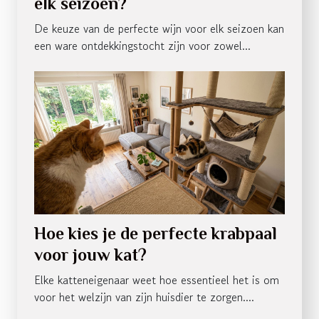
elk seizoen?
De keuze van de perfecte wijn voor elk seizoen kan
een ware ontdekkingstocht zijn voor zowel...
Hoe kies je de perfecte krabpaal
voor jouw kat?
Elke katteneigenaar weet hoe essentieel het is om
voor het welzijn van zijn huisdier te zorgen....