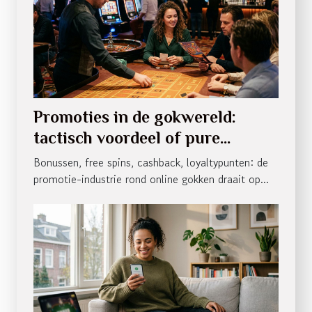
Promoties in de gokwereld:
tactisch voordeel of pure
verleiding?
Bonussen, free spins, cashback, loyaltypunten: de
promotie-industrie rond online gokken draait op...