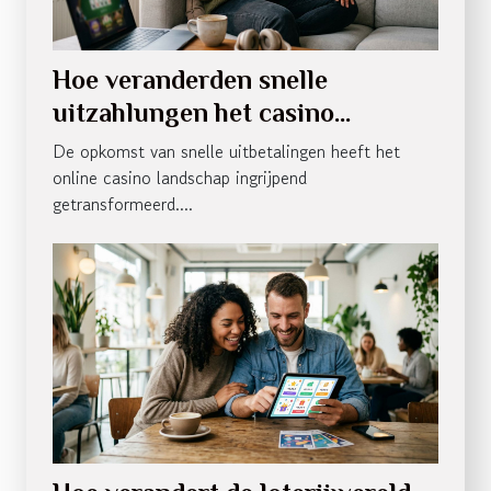
Hoe veranderden snelle
uitzahlungen het casino
landschap?
De opkomst van snelle uitbetalingen heeft het
online casino landschap ingrijpend
getransformeerd....