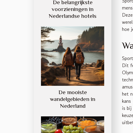
Spor
De belangrijkste
mense
voorzieningen in
Deze
Nederlandse hotels
werel
hoe j
Wa
Sport
Dit f
Olymp
techn
amuse
De mooiste
het n
wandelgebieden in
kans 
Nederland
is bi
keuze
uitbe