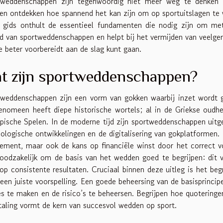
tweddenschappen zijn tegenwoordig niet meer weg te denken 
n ontdekken hoe spannend het kan zijn om op sportuitslagen te w
 gids onthult de essentieel fundamenten die nodig zijn om met
d van sportweddenschappen en helpt bij het vermijden van veelge
e beter voorbereidt aan de slag kunt gaan.
t zijn sportweddenschappen?
weddenschappen zijn een vorm van gokken waarbij inzet wordt 
enomeen heeft diepe historische wortels; al in de Griekse oudh
ische Spelen. In de moderne tijd zijn sportweddenschappen uit
ologische ontwikkelingen en de digitalisering van gokplatformen.
ment, maar ook de kans op financiële winst door het correct voo
oodzakelijk om de basis van het wedden goed te begrijpen: dit 
op consistente resultaten. Cruciaal binnen deze uitleg is het beg
j een juiste voorspelling. Een goede beheersing van de basisprinci
s te maken en de risico’s te beheersen. Begrijpen hoe quotering
taling vormt de kern van succesvol wedden op sport.