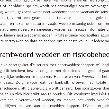
 of individuele spelers, wordt het eenvoudiger om weloverwogen
ng, waarbij gezocht wordt naar weddenschappen waarvan de kans
ereert, vormt een geavanceerde tip voor de serieuze gokker. 
ltaten en externe factoren zoals weersomstandigheden om ee
matig geëvalueerd en aangepast worden aan nieuwe informatie dr
k binnen sportweddenschappen. Professionele voorspellers advi
d te vertrouwen op data en analyse om de beste value uit iedere 
rantwoord wedden en risicobehe
 elke sportgokker die serieus met sportweddenschappen wil beg
ng. Dit betekent bewust omgaan met de risico’s die gepaard ga
gelijke verliezen te beperken. Het stellen van
limieten
en het 
de basis. Zorg ervoor dat de bankroll, oftewel het total
nschappen, altijd zorgvuldig wordt beheerd. Een sportgokker doet
palen en zich hier strikt aan te houden. Dit voorkomt impulsief
verdiept in verantwoord wedden, zal merken dat kennis over ris
en blijven beleven aan sportweddenschappen. Diverse organi