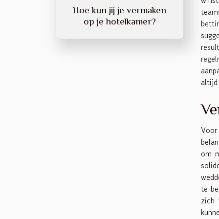
Hoe kun jij je vermaken
teams
op je hotelkamer?
betti
sugg
resu
regel
aanpa
altij
Ve
Voor
bela
om mo
soli
wedde
te be
zich 
kunn