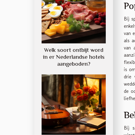
Po
Bij s
enkel
van e
als a
van a
Welk soort ontbijt word
aanz
in er Nederlandse hotels
flexi
aangeboden?
is om
drie
wedde
de od
liefh
Be
Bij 
winst