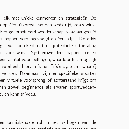
n, elk met unieke kenmerken en strategieën. De
n op één uitkomst van een wedstrijd, zoals winst
n. Een gecombineerd weddenschap, vaak aangeduid
enschappen samengevoegd op één biljet. De odds
gd, wat betekent dat de potentiële uitbetaling
zijn voor winst. Systeemweddenschappen bieden
 een aantal voorspellingen, waardoor het mogelijk
 voorbeeld hiervan is het Trixie-systeem, waarbij
 worden. Daarnaast zijn er specifieke soorten
n virtuele voorsprong of achterstand krijgt om
nnen zowel beginnende als ervaren sportwedden-
iel en kennisniveau.
een onmiskenbare rol in het verhogen van de
g bestuderen van statistieken en prestaties van