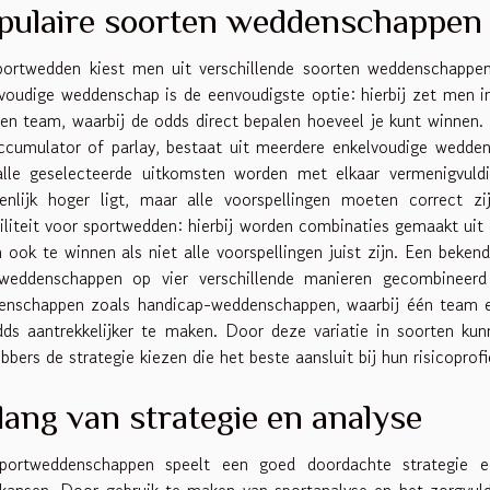
pulaire soorten weddenschappen
portwedden kiest men uit verschillende soorten weddenschappe
voudige weddenschap is de eenvoudigste optie: hierbij zet men i
en team, waarbij de odds direct bepalen hoeveel je kunt winne
ccumulator of parlay, bestaat uit meerdere enkelvoudige wedd
lle geselecteerde uitkomsten worden met elkaar vermenigvuldi
ienlijk hoger ligt, maar alle voorspellingen moeten correct 
biliteit voor sportwedden: hierbij worden combinaties gemaakt uit
 ook te winnen als niet alle voorspellingen juist zijn. Een bekend
 weddenschappen op vier verschillende manieren gecombineerd
nschappen zoals handicap-weddenschappen, waarbij één team ee
ds aantrekkelijker te maken. Door deze variatie in soorten ku
ebbers de strategie kiezen die het beste aansluit bij hun risicoprof
lang van strategie en analyse
sportweddenschappen speelt een goed doordachte strategie 
kansen. Door gebruik te maken van sportanalyse en het zorgvuldi