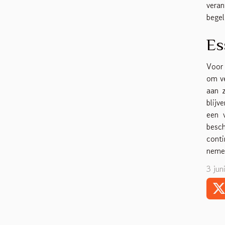
vera
begel
Es
Voor 
om ve
aan z
blijv
een v
besc
conti
nemen
3 jun