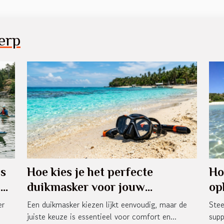
erp
ns
Hoe kies je het perfecte
Ho
n
duikmasker voor jouw
op
avonturen?
be
er
Een duikmasker kiezen lijkt eenvoudig, maar de
Stee
juiste keuze is essentieel voor comfort en...
supp