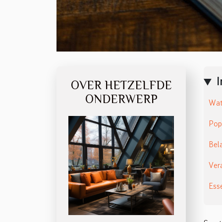
OVER HETZELFDE
ONDERWERP
Wat
Pop
Bel
Ver
Ess