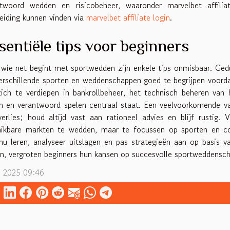
ntwoord wedden en risicobeheer, waaronder marvelbet affilia
eiding kunnen vinden via
marvelbet affiliate login
.
sentiële tips voor beginners
wie net begint met sportwedden zijn enkele tips onmisbaar. Gedul
rschillende sporten en weddenschappen goed te begrijpen voordat
ich te verdiepen in bankrollbeheer, het technisch beheren van 
en en verantwoord spelen centraal staat. Een veelvoorkomende val
erlies; houd altijd vast aan rationeel advies en blijf rustig. 
hikbare markten te wedden, maar te focussen op sporten en com
nu leren, analyseer uitslagen en pas strategieën aan op basis v
, vergroten beginners hun kansen op succesvolle sportweddenscha
i 2025 09:46